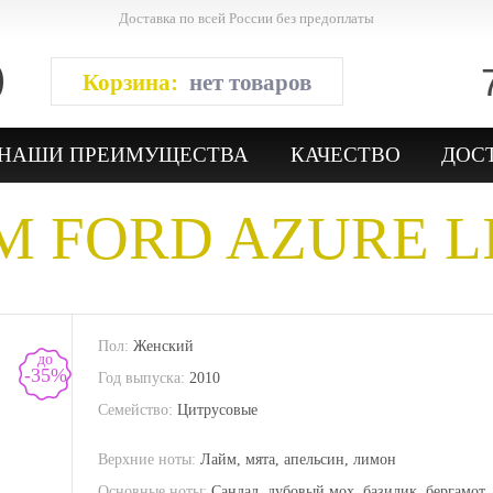
Доставка по всей России без предоплаты
Корзина:
нет товаров
НАШИ ПРЕИМУЩЕСТВА
КАЧЕСТВО
ДОС
M FORD
AZURE L
Пол:
Женский
до
-35%
Год выпуска:
2010
Семейство:
Цитрусовые
Верхние ноты:
Лайм, мята, апельсин, лимон
Основные ноты:
Сандал, дубовый мох, базилик, бергамот