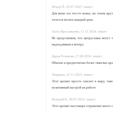
Фёдор П.,
03.07.2025:
пишет
Для меня это что-то новое, но очень кру
хочется носить каждый день.
Агата Ярославовна,
11.11.2024:
пишет
Не представляла, что цитрусовые могут т
надоедливым к вечеру.
Дарья Розанова,
27.08.2024:
пишет
Обычно я предпочитаю более тяжелые аром
Людмила,
22.11.2023:
пишет
Этот аромат просто спасает в жару, так
позитивный настрой на работе.
Валерий В.,
08.07.2023:
пишет
Этот аромат настоящее отражение моего с