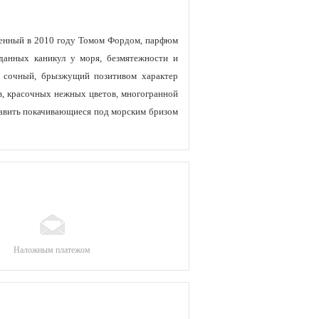
вленный в 2010 году Томом Фордом, парфюм
жданных каникул у моря, безмятежности и
, сочный, брызжущий позитивом характер
ов, красочных нежных цветов, многогранной
ставить покачивающиеся под морским бризом
Наложным платежом