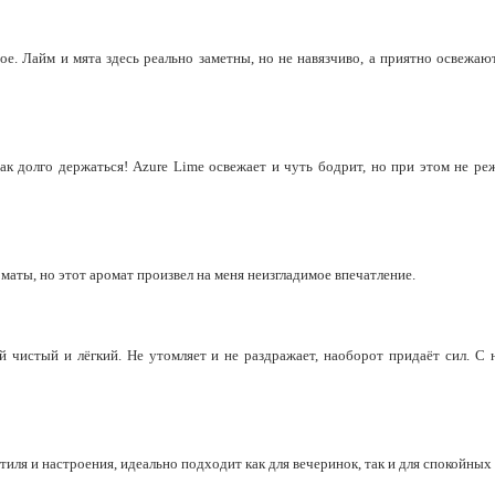
тое. Лайм и мята здесь реально заметны, но не навязчиво, а приятно освежа
ак долго держаться! Azure Lime освежает и чуть бодрит, но при этом не реж
аты, но этот аромат произвел на меня неизгладимое впечатление.
ой чистый и лёгкий. Не утомляет и не раздражает, наоборот придаёт сил. С
тиля и настроения, идеально подходит как для вечеринок, так и для спокойны