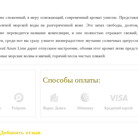
анно сложенный, в меру освежающий, современный аромат унисекс. Предста
соленой морской воды на разгоряченной коже. Это запах свободы, долго
йм» переводится название композиции, и оно полностью отражает свежий
тен, среди нот вы сразу узнаете жизнерадостное звучание солнечных цитрус
ord Azure Lime дарит отпускное настроение, обоняя этот аромат легко пред
ные морские волны и мягкий, горячий песок чистых пляжей.
Способы оплаты:
р
Pickpoint
Яндекс Деньги
Webmoney
Кредитной картой
Добавить отзыв