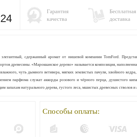
Гарантия
Бесплатная
-24
качества
доставка
 элегантный, сдержанный аромат от нишевой компании TomFord. Предста
ртов древесины. «Марокканское дерево» называется композиция, наполненна
влажного, чуть дымного ветивера, мягких землистых пачули, хвойного кедра,
ением парфюма служат аккорды розового и чёрного перца, душистого кипар
 запахам натурального дерева, густого леса, мшистых древесных стволов и 
Способы оплаты: