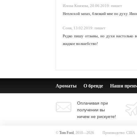
Илона Князева,
20.06.2019:
пишет
Неплохой запах, близкий мне по духу. Ино
Соня,
13.02.2019:
пишет
Редко пишу отзывы, но духи настолько в
жидкое волшебство!
Ароматы
О бренде
Наши преи
Оплачивая при
получении вы
ничем не рискуете!
©
Tom Ford
, 2010—2026
Производство: США