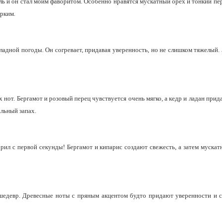
 и он стал моим фаворитом. Особенно нравятся мускатный орех и тонкий пер
ярким.
адной погоды. Он согревает, придавая уверенность, но не слишком тяжелый. З
 нот. Бергамот и розовый перец чувствуется очень мягко, а кедр и ладан прида
альный запах.
рил с первой секунды! Бергамот и кипарис создают свежесть, а затем муска
шедевр. Древесные ноты с пряным акцентом будто придают уверенности и си