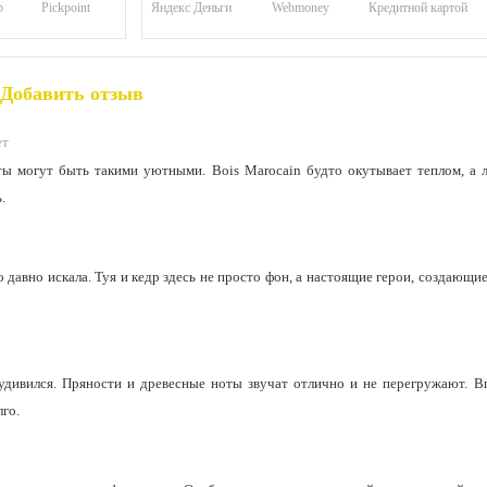
р
Pickpoint
Яндекс Деньги
Webmoney
Кредитной картой
Добавить отзыв
ет
ты могут быть такими уютными. Bois Marocain будто окутывает теплом, а 
.
то давно искала. Туя и кедр здесь не просто фон, а настоящие герои, создающ
удивился. Пряности и древесные ноты звучат отлично и не перегружают. В
го.