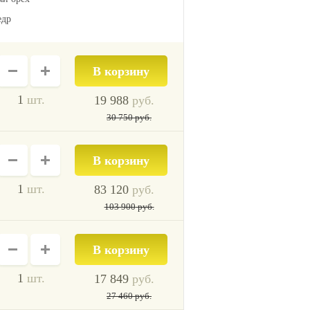
едр
1
шт.
19 988
руб.
30 750
руб.
1
шт.
83 120
руб.
103 900
руб.
1
шт.
17 849
руб.
27 460
руб.