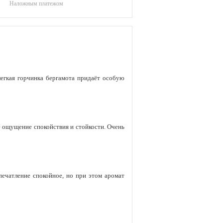
Наложным платежом
легкая горчинка бергамота придаёт особую
ие ощущение спокойствия и стойкости. Очень
печатление спокойное, но при этом аромат