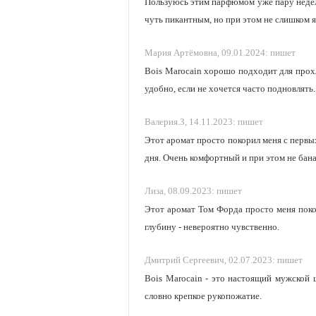
Пользуюсь этим парфюмом уже пару недель
чуть пикантным, но при этом не слишком 
Мария Артёмовна,
09.01.2024:
пишет
Bois Marocain хорошо подходит для прохл
удобно, если не хочется часто подновлять.
Валерия.3,
14.11.2023:
пишет
Этот аромат просто покорил меня с первых
дня. Очень комфортный и при этом не бан
Лиза,
08.09.2023:
пишет
Этот аромат Том Форда просто меня поко
глубину - невероятно чувственно.
Дмитрий Сергеевич,
02.07.2023:
пишет
Bois Marocain - это настоящий мужской 
словно крепкое рукопожатие.