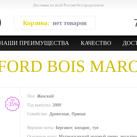
Доставка по всей России без предоплаты
Корзина:
нет товаров
НАШИ ПРЕИМУЩЕСТВА
КАЧЕСТВО
ДОС
FORD
BOIS MAR
Пол:
Женский
до
-35%
Год выпуска:
2009
Семейство:
Древесные, Пряные
Верхние ноты:
Бергамот, кипарис, туя
Основные ноты:
Маданаскарский розовый перец, мускатн