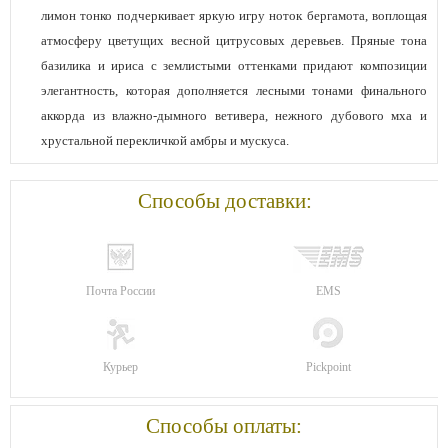
лимон тонко подчеркивает яркую игру ноток бергамота, воплощая
атмосферу цветущих весной цитрусовых деревьев. Пряные тона
базилика и ириса с землистыми оттенками придают композиции
элегантность, которая дополняется лесными тонами финального
аккорда из влажно-дымного ветивера, нежного дубового мха и
хрустальной перекличкой амбры и мускуса.
Способы доставки:
Почта России
EMS
Курьер
Pickpoint
Способы оплаты: