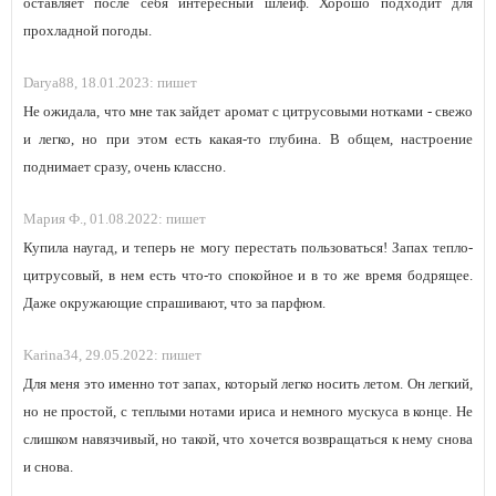
оставляет после себя интересный шлейф. Хорошо подходит для
прохладной погоды.
Darya88,
18.01.2023:
пишет
Не ожидала, что мне так зайдет аромат с цитрусовыми нотками - свежо
и легко, но при этом есть какая-то глубина. В общем, настроение
поднимает сразу, очень классно.
Мария Ф.,
01.08.2022:
пишет
Купила наугад, и теперь не могу перестать пользоваться! Запах тепло-
цитрусовый, в нем есть что-то спокойное и в то же время бодрящее.
Даже окружающие спрашивают, что за парфюм.
Karina34,
29.05.2022:
пишет
Для меня это именно тот запах, который легко носить летом. Он легкий,
но не простой, с теплыми нотами ириса и немного мускуса в конце. Не
слишком навязчивый, но такой, что хочется возвращаться к нему снова
и снова.