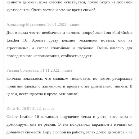
немного дерзкий, кожа классно чувствуется, прямо будто из любимой
куртки сняли. Очень уютно и в то же время свежо!
Александр Матвеевич,
16.01.2023:
пишет
Долго искал что-то необычное и наконец попробовал Tom Ford Ombre
Leather 16. Аромат сразу цепляет кожаными нотами, они не
агрессивные, а скорее спокойные и глубокие. Очень классно для
повседневного использования, стойкость радует.
Галина Соловьёва,
14.11.2022:
пишет
Сначала показалось, что слишком тяжеловато, но потом раскрылась
приятная фиалка с жасмином, и аромат стал удивительно мягким. В
целом, нестандартно и круто, мне зашло!
Инга Ф.,
26.01.2022:
пишет
Ombre Leather 16 оставляет ощущение тепла и уюта, хотя кожа и
доминирует, она не резкая. Очень понравился кардамон в начале, он
добавляет свежести. Беру с собой на работу, запах долго держится и не