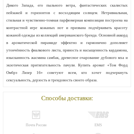
Дикого Запада, его пыльного ветра, фантастических скалистых
пейзажей и горизонтов с восходящим солнцем. Нетривиальная,
стильная и чувственно-томная парфюмерная композиция построена на
контрастной игре кожаных нот и призвана подчёркивать красоту
кожаной одежды из коллекций американского бренда. Основной аккорд
в ароматической пирамиде эффектно и гармонично дополняет
утончённость фиалкового листа, пряность и насыщенность кардамона,
изысканность жасмина самбак, древесное очарование дубового мха и
экзотическая притягательность пачули. Купить аромат «Том Форд
Омбрэ Лизер 16» советуют всем, кто хочет подчеркнуть
сексуальность, дерзость и трендовость своего образа.
Способы доставки:
Почта России
EMS