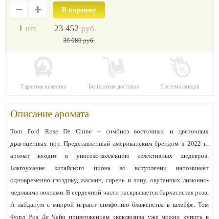
1
шт.
23 452
руб.
36 080
руб.
Гарантия качества
Бесплатная доставка
Система скидок
Описание аромата
Tom Ford Rose De Chine – симбиоз восточных и цветочных
драгоценных нот. Представленный американским брендом в 2022 г.,
аромат входит в унисекс-коллекцию селективных шедевров.
Благоухание китайского пиона во вступлении напоминает
одновременно гвоздику, жасмин, сирень и липу, окутанных лимонно-
медовыми волнами. В сердечной части раскрывается бархатистая роза.
А лабданум с миррой играют симфонию блаженства в шлейфе. Том
Форд Роз Де Чайн приверженцам эксклюзива уже можно купить в