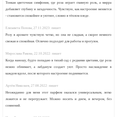
Тонкая цветочная симфония, где роза играет главную роль, а мирра
добавляет глубину и загадочность. Чувствую, как настроение меняется
- становится спокойнее и уютнее, словно в тёплом пледе.
Елизавета Попова,
27.11.2023:
пишет
Розу в аромате чувствую четко, но она не сладкая, а скорее немного
свежая и спокойная. Отлично подходит для работы и прогулок.
Мирослава Ракова,
22.10.2022:
пишет
Когда наношу, будто попадаю в тихий сад с редкими цветами, где роза
нежно обнимает, а лабданум создает уют. Просто наслаждение в
каждом вдохе, после которого настроение поднимается.
Артём Николаев,
27.08.2022:
пишет
Неожиданно для меня этот парфюм оказался универсальным, легко
ложится и не перегружает. Можно носить и днем, и вечером, без
сомнений.