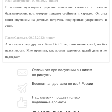
Иван Дмитриевич,
09.08.2022:
пишет
В аромате чувствуется удачное сочетание свежести и тяжести
бальзамических нот, которые придают стойкость и характер. Он стал
моим спутником на деловых встречах, подчеркивая уверенность и
стиль.
Павел Савельев,
09.05.2022:
пишет
Атмосфера сразу другая с Rose De Chine, пион очень яркий, но без
навязчивости. Мне нравится, как аромат держится целый день и не
надоедает.
Оплачивая при
получении вы
ничем
не рискуете!
Бесплатная
доставка
по всей России
Наш магазин
продает только
подлинные ароматы